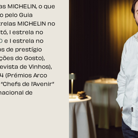
as MICHELIN, o que
o pelo Guia
trelas MICHELIN no
stó
, 1 estrela no
ND
e 1 estrela no
os de prestígio
ções do Gosto),
evista de Vinhos),
4 (Prémios Arco
o “Chefs de
l’Avenir
”
nacional de