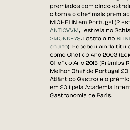
premiados com cinco estrel
o torna o chef mais premiad
MICHELIN em Portugal (2 es
ANTIQVVM
, 1 estrela no
Schi
2MONKEYS
, 1 estrela no
BLI
). Recebeu ainda títul
OCULTO
como Chef do Ano 2003 (Edi
Chef do Ano 2013 (Prémios R
Melhor Chef de Portugal 201
Atlântico Gastro) e o prémi
em 2011 pela Academia Inter
Gastronomia de Paris.