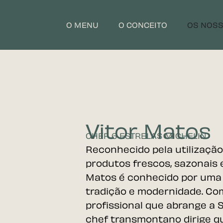
O MENU
O CONCEITO
OS NOSS
Vitor Matos
CHEF 6 ESTRELAS MICHELIN
Reconhecido pela utilização
produtos frescos, sazonais 
Matos é conhecido por uma 
tradição e modernidade. Co
profissional que abrange a S
chef transmontano dirige q