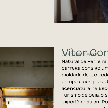
Vítor G
CHEF RESIDENTE
Natural de Ferreira
carrega consigo um
moldada desde cedo
campo e aos produt
licenciatura na Esc
Turismo de Seia, o
experiências em Po