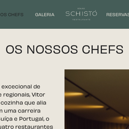
OS CHEFS
GALERIA
RESERVA
OS NOSSOS CHEFS
 excecional de
e regionais,
Vitor
cozinha que alia
m uma carreira
uíça e Portugal, o
uatro restaurantes